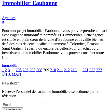
Immobilier Eaubonne
Agences
0
Pour tout projet immobilier Eaubonne, vous pouvez prendre contact
avec l’agence immobilière nommée LCI Immobilier. Cette agence
est située en plein cœur de la ville d’Eaubonne et travaille bien au-
delà des rues de cette localité, notamment à Colombes, Ermont,
Saint-Gratien, Taverny ou encore Sarcelles.Pour un achat ou un
investissement immobilier Eaubonne, vous pouvez consulter toutes
[…]
immobilier
1
2
3
…
205
206
207
208
209
210
211
212
213
…
221
222
223
Newsletter
Recevez l'essentiel de l'actualité immobilière sélectionné par la
rédaction.
Je m'inscris