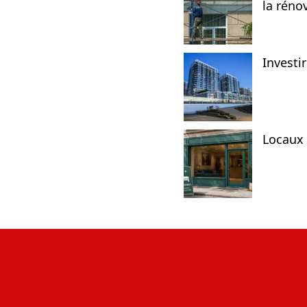
la réno
Investi
Locaux 