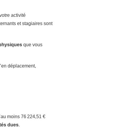
tre activité
ernants et stagiaires sont
physiques
que vous
u’en déplacement,
d’au moins 76 224,51 €
tés dues
.