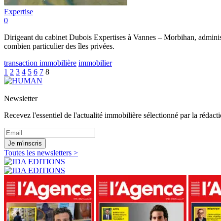
Expertise
0
Dirigeant du cabinet Dubois Expertises à Vannes – Morbihan, adminis
combien particulier des îles privées.
transaction immobilière
immobilier
1
2
3
4
5
6
7
8
Newsletter
Recevez l'essentiel de l'actualité immobilière sélectionné par la rédacti
Je m'inscris
Toutes les newsletters >