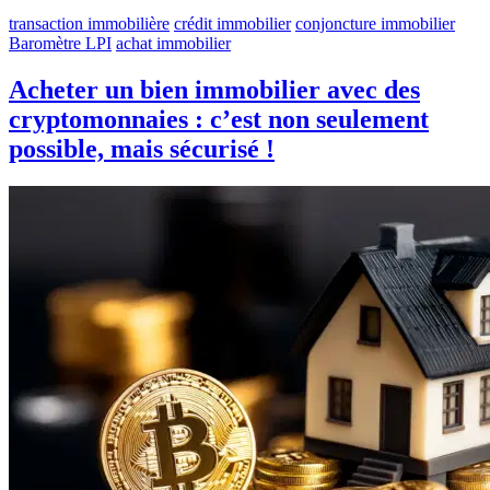
transaction immobilière
crédit immobilier
conjoncture immobilier
Baromètre LPI
achat immobilier
Acheter un bien immobilier avec des
cryptomonnaies : c’est non seulement
possible, mais sécurisé !