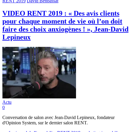
RENT 2019
David Benbassat
VIDEO RENT 2019 : « Des avis clients
pour chaque moment de vie où l’on doit
faire des choix anxiogènes ! », Jean-David
Lepineux
Actu
0
Conversation de salon avec Jean-David Lepineux, fondateur
d'Opinion System, sur le dernier salon RENT.