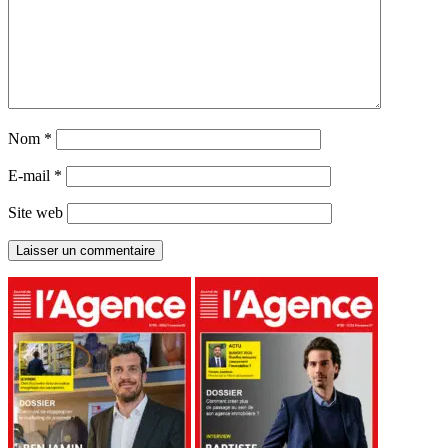
Nom
*
E-mail
*
Site web