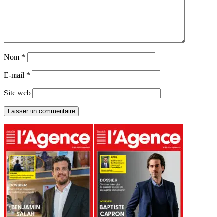
Nom
*
E-mail
*
Site web