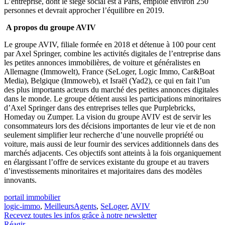
L’entreprise, dont le siège social est à Paris, emploie environ 250
personnes et devrait approcher l’équilibre en 2019.
A propos du groupe AVIV
Le groupe AVIV, filiale formée en 2018 et détenue à 100 pour cent
par Axel Springer, combine les activités digitales de l’entreprise dans
les petites annonces immobilières, de voiture et généralistes en
Allemagne (Immowelt), France (SeLoger, Logic Immo, Car&Boat
Media), Belgique (Immoweb), et Israël (Yad2), ce qui en fait l’un
des plus importants acteurs du marché des petites annonces digitales
dans le monde. Le groupe détient aussi les participations minoritaires
d’Axel Springer dans des entreprises telles que Purplebricks,
Homeday ou Zumper. La vision du groupe AVIV est de servir les
consommateurs lors des décisions importantes de leur vie et de non
seulement simplifier leur recherche d’une nouvelle propriété ou
voiture, mais aussi de leur fournir des services additionnels dans des
marchés adjacents. Ces objectifs sont atteints à la fois organiquement
en élargissant l’offre de services existante du groupe et au travers
d’investissements minoritaires et majoritaires dans des modèles
innovants.
portail immobilier
logic-immo
,
MeilleursAgents
,
SeLoger
,
AVIV
Recevez toutes les infos grâce à notre newsletter
Réagir