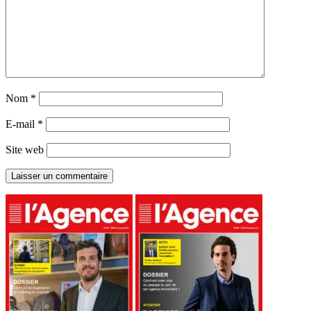
Nom
*
E-mail
*
Site web