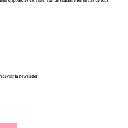
ens disponibles est varié, afin de satisfaire les envies de tous.
cevoir la newsletter