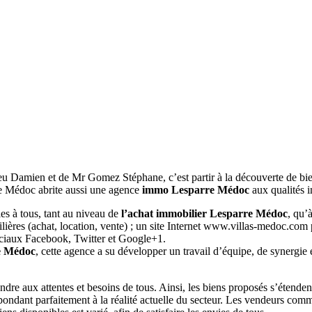
eu Damien et de Mr Gomez Stéphane, c’est partir à la découverte de bie
le Médoc abrite aussi une agence
immo Lesparre Médoc
aux qualités 
les à tous, tant au niveau de
l’achat immobilier Lesparre Médoc
, qu’
lières (achat, location, vente) ; un site Internet www.villas-medoc.com 
sociaux Facebook, Twitter et Google+1.
e Médoc
, cette agence a su développer un travail d’équipe, de synergie
ondre aux attentes et besoins de tous. Ainsi, les biens proposés s’éten
espondant parfaitement à la réalité actuelle du secteur. Les vendeurs comm