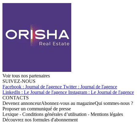
Voir tous nos partenaires
SUIVEZ-NOUS
Facebook : Journal de l'agence
Twitter : Journal de l'agence
LinkedIn : Le Journal de l'agence
Instagram : Le Journal de l'agence
CONTACTS
Devenez annonceur
Abonnez-vous au magazine
Qui sommes-nous ?
Proposer un communiqué de presse
Lexique
-
Conditions générales d’utilisation
-
Mentions légales
Découvrez nos formules d'abonnement