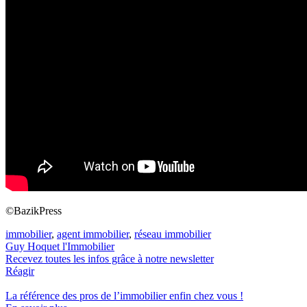
©BazikPress
immobilier
,
agent immobilier
,
réseau immobilier
Guy Hoquet l'Immobilier
Recevez toutes les infos grâce à notre newsletter
Réagir
La référence
des pros de l’immobilier
enfin chez vous !