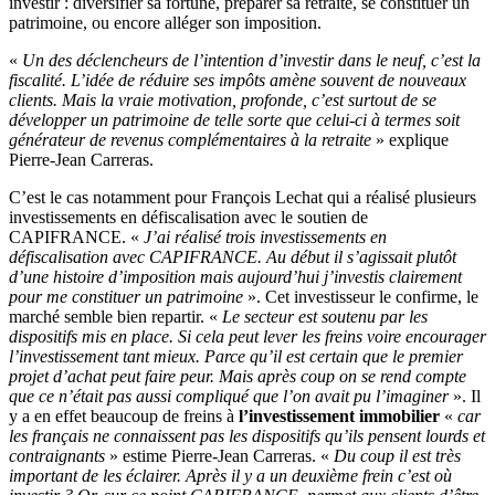
investir : diversifier sa fortune, préparer sa retraite, se constituer un
patrimoine, ou encore alléger son imposition.
«
Un des déclencheurs de l’intention d’investir dans le neuf, c’est la
fiscalité. L’idée de réduire ses impôts amène souvent de nouveaux
clients. Mais la vraie motivation, profonde, c’est surtout de se
développer un patrimoine de telle sorte que celui-ci à termes soit
générateur de revenus complémentaires à la retraite
» explique
Pierre-Jean Carreras.
C’est le cas notamment pour François Lechat qui a réalisé plusieurs
investissements en défiscalisation avec le soutien de
CAPIFRANCE. «
J’ai réalisé trois investissements en
défiscalisation avec CAPIFRANCE. Au début il s’agissait plutôt
d’une histoire d’imposition mais aujourd’hui j’investis clairement
pour me constituer un patrimoine
». Cet investisseur le confirme, le
marché semble bien repartir. «
Le secteur est soutenu par les
dispositifs mis en place. Si cela peut lever les freins voire encourager
l’investissement tant mieux. Parce qu’il est certain que le premier
projet d’achat peut faire peur. Mais après coup on se rend compte
que ce n’était pas aussi compliqué que l’on avait pu l’imaginer
». Il
y a en effet beaucoup de freins à
l’investissement immobilier
«
car
les français ne connaissent pas les dispositifs qu’ils pensent lourds et
contraignants
» estime Pierre-Jean Carreras. «
Du coup il est très
important de les éclairer. Après il y a un deuxième frein c’est où