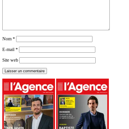
Nom
*
E-mail
*
Site web