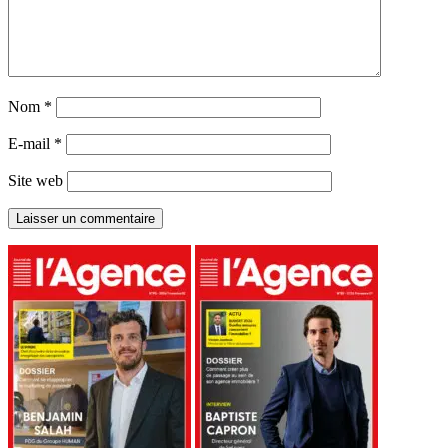
Nom
*
E-mail
*
Site web