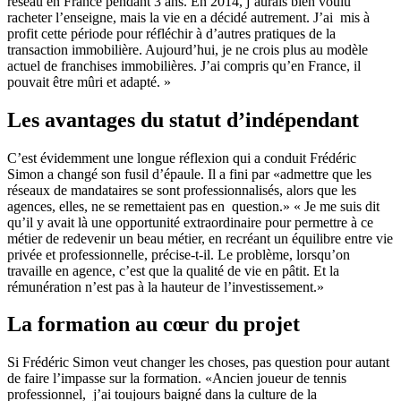
réseau
en France pendant 3 ans. En 2014, j’aurais bien voulu
racheter l’enseigne, mais la vie en a décidé autrement. J’ai mis à
profit cette période pour réfléchir à d’autres pratiques de la
transaction immobilière. Aujourd’hui, je ne crois plus au modèle
actuel de franchises immobilières. J’ai compris qu’en France, il
pouvait être mûri et adapté. »
Les avantages du statut d’indépendant
C’est évidemment une longue réflexion qui a conduit Frédéric
Simon a changé son fusil d’épaule. Il a fini par «admettre que les
réseaux de mandataires se sont professionnalisés, alors que les
agences, elles, ne se remettaient pas en question.» « Je me suis dit
qu’il y avait là une opportunité extraordinaire pour permettre à ce
métier de redevenir un beau métier, en recréant un équilibre entre vie
privée et professionnelle, précise-t-il. Le problème, lorsqu’on
travaille en agence, c’est que la qualité de vie en pâtit. Et la
rémunération n’est pas à la hauteur de l’investissement.»
La formation au cœur du projet
Si Frédéric Simon veut changer les choses, pas question pour autant
de faire l’impasse sur la formation. «Ancien joueur de tennis
professionnel, j’ai toujours baigné dans la culture de la