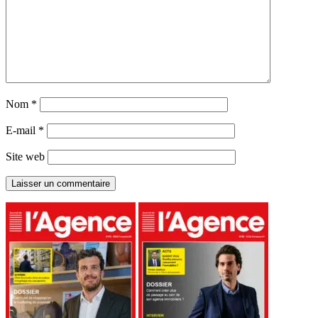
Nom
*
E-mail
*
Site web