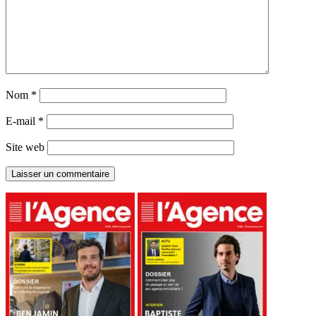
Nom
*
E-mail
*
Site web