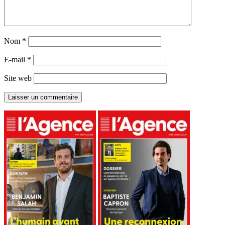
Nom
*
E-mail
*
Site web