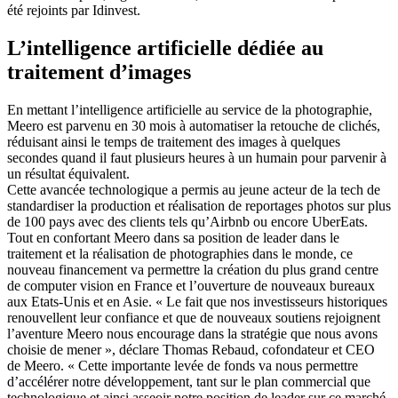
été rejoints par Idinvest.
L’intelligence artificielle dédiée au
traitement d’images
En mettant l’intelligence artificielle au service de la photographie,
Meero
est parvenu en 30 mois à automatiser la retouche de clichés,
réduisant ainsi le temps de traitement des images à quelques
secondes quand il faut plusieurs heures à un humain pour parvenir à
un résultat équivalent.
Cette avancée technologique a permis au jeune acteur de la tech de
standardiser la production et réalisation de reportages photos sur plus
de 100 pays avec des clients tels qu’Airbnb ou encore UberEats.
Tout en confortant
Meero
dans sa position de leader dans le
traitement et la réalisation de photographies dans le monde, ce
nouveau financement va permettre la création du plus grand centre
de computer vision en France et l’ouverture de nouveaux bureaux
aux Etats-Unis et en Asie.
« Le fait que nos investisseurs historiques
renouvellent leur confiance et que de nouveaux soutiens rejoignent
l’aventure
Meero
nous encourage dans la stratégie que nous avons
choisie de mener », déclare Thomas Rebaud, cofondateur et CEO
de
Meero
. « Cette importante levée de fonds va nous permettre
d’accélérer notre développement, tant sur le plan commercial que
technologique et ainsi asseoir notre position de leader sur ce marché