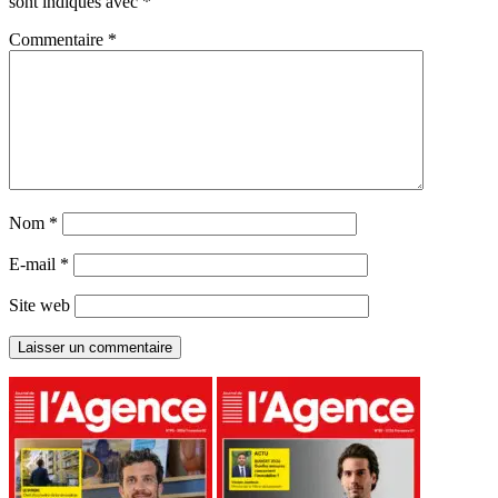
sont indiqués avec
*
Commentaire
*
Nom
*
E-mail
*
Site web