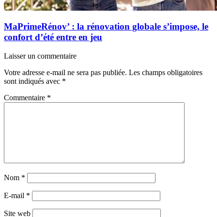
MaPrimeRénov’ : la rénovation globale s’impose, le
confort d’été entre en jeu
Laisser un commentaire
Votre adresse e-mail ne sera pas publiée.
Les champs obligatoires
sont indiqués avec
*
Commentaire
*
Nom
*
E-mail
*
Site web