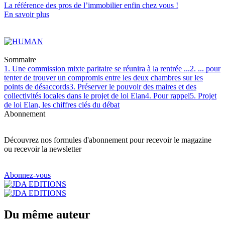
La référence
des pros de l’immobilier
enfin chez vous !
En savoir plus
Sommaire
1. Une commission mixte paritaire se réunira à la rentrée ...
2. ... pour
tenter de trouver un compromis entre les deux chambres sur les
points de désaccords
3. Préserver le pouvoir des maires et des
collectivités locales dans le projet de loi Elan
4. Pour rappel
5. Projet
de loi Elan, les chiffres clés du débat
Abonnement
Découvrez nos formules d'abonnement pour recevoir le magazine
ou recevoir la newsletter
Abonnez-vous
Du même auteur