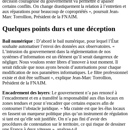
décision courageuse du gouvernement va permettre d’apaiser
certains conflits. On change drastiquement la relation à l’entretien et
aux réparations pour beaucoup de copropriétés », poursuit Jean-
Marc Torrollion, Président de la FNAIM.
Quelques points durs et une déception
Bail numérique
: D’abord le bail numérique, pour lequel l’État
souhaite automatiser l’envoi des données aux observatoires. «
L’intrusion du gouvernement dans la réglementation de nos
systèmes d’information est un élément qu’il serait dangereux de
négliger. Nous voulons rester libres d’innover à tout moment. Il
serait ridicule que nous ayons besoin d’autorisations pour chaque
modification de nos paramètres informatiques. Le filtre professionnel
existe et doit être suffisant », explique Jean-Marc Torrollion,
Président de la FNAIM.
Encadrement des loyers
: Le gouvernement n’a pas renoncé à
l’encadrement et en a transféré la responsabilité aux élus locaux en
zones tendues et pour n’encadrer que certains espaces afin de
contourner l’obstacle juridique. « Ma crainte est que les élus locaux
en fassent un marqueur politique plus qu’un instrument de régulation
si tant est qu’elle soit justifiée. On n’a pas fini d’avoir des
procédures de contestation sur le territoire, ce qui risque de dessiner
une France à deux vitesses », analyse-t-il.