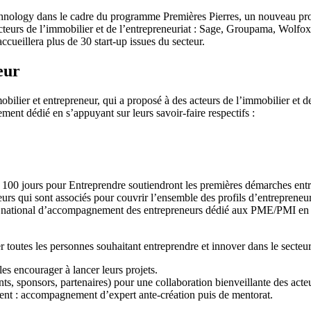
hnology dans le cadre du programme Premières Pierres, un nouveau pro
s acteurs de l’immobilier et de l’entrepreneuriat : Sage, Groupama, Wolf
ccueillera plus de 30 start-up issues du secteur.
eur
ilier et entrepreneur, qui a proposé à des acteurs de l’immobilier et de
nt dédié en s’appuyant sur leurs savoir-faire respectifs :
0 jours pour Entreprendre soutiendront les premières démarches entrepre
eneurs qui sont associés pour couvrir l’ensemble des profils d’entrepren
u national d’accompagnement des entrepreneurs dédié aux PME/PMI en for
 toutes les personnes souhaitant entreprendre et innover dans le secteu
les encourager à lancer leurs projets.
ts, sponsors, partenaires) pour une collaboration bienveillante des acte
nt : accompagnement d’expert ante-création puis de mentorat.