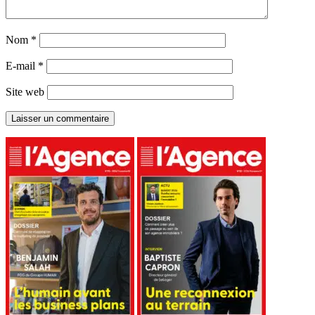
Nom
*
E-mail
*
Site web