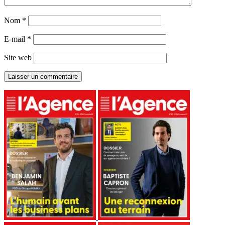
Nom
*
E-mail
*
Site web