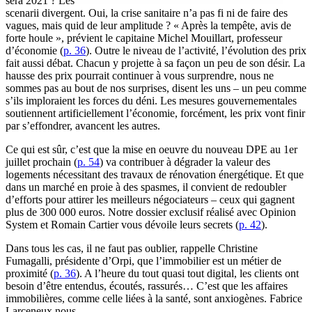
sera 2021 ? Les
scenarii divergent. Oui, la crise sanitaire n’a pas fi ni de faire des
vagues, mais quid de leur amplitude ? « Après la tempête, avis de
forte houle », prévient le capitaine Michel Mouillart, professeur
d’économie (
p. 36
). Outre le niveau de l’activité, l’évolution des prix
fait aussi débat. Chacun y projette à sa façon un peu de son désir. La
hausse des prix pourrait continuer à vous surprendre, nous ne
sommes pas au bout de nos surprises, disent les uns – un peu comme
s’ils imploraient les forces du déni. Les mesures gouvernementales
soutiennent artificiellement l’économie, forcément, les prix vont finir
par s’effondrer, avancent les autres.
Ce qui est sûr, c’est que la mise en oeuvre du nouveau DPE au 1er
juillet prochain (
p. 54
) va contribuer à dégrader la valeur des
logements nécessitant des travaux de rénovation énergétique. Et que
dans un marché en proie à des spasmes, il convient de redoubler
d’efforts pour attirer les meilleurs négociateurs – ceux qui gagnent
plus de 300 000 euros. Notre dossier exclusif réalisé avec Opinion
System et Romain Cartier vous dévoile leurs secrets (
p. 42
).
Dans tous les cas, il ne faut pas oublier, rappelle Christine
Fumagalli, présidente d’Orpi, que l’immobilier est un métier de
proximité (
p. 36
). A l’heure du tout quasi tout digital, les clients ont
besoin d’être entendus, écoutés, rassurés… C’est que les affaires
immobilières, comme celle liées à la santé, sont anxiogènes. Fabrice
Larceneux nous