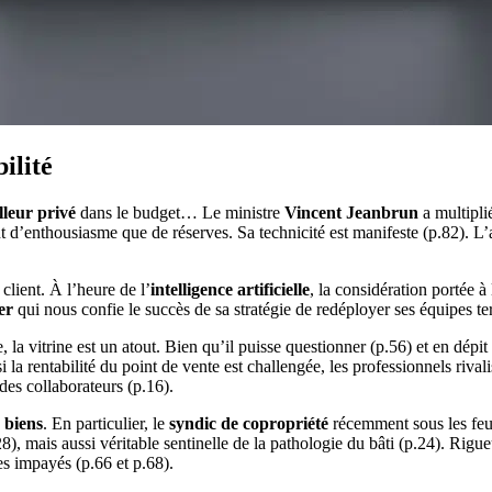
ilité
lleur privé
dans le budget… Le ministre
Vincent Jeanbrun
a multipli
nt d’enthousiasme que de réserves. Sa technicité est manifeste (p.82). L’a
 client. À l’heure de l’
intelligence artificielle
, la considération portée à
er
qui nous confie le succès de sa stratégie de redéployer ses équipes te
, la vitrine est un atout. Bien qu’il puisse questionner (p.56) et en dépi
 la rentabilité du point de vente est challengée, les professionnels rivalise
des collaborateurs (p.16).
 biens
. En particulier, le
syndic de copropriété
récemment sous les feux
8), mais aussi véritable sentinelle de la pathologie du bâti (p.24). Rigu
es impayés (p.66 et p.68).