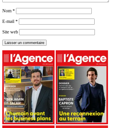
Nom
*
E-mail
*
Site web