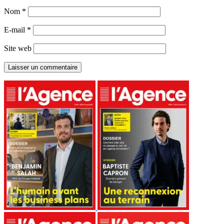
Nom
*
E-mail
*
Site web