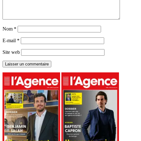
Nom
*
E-mail
*
Site web