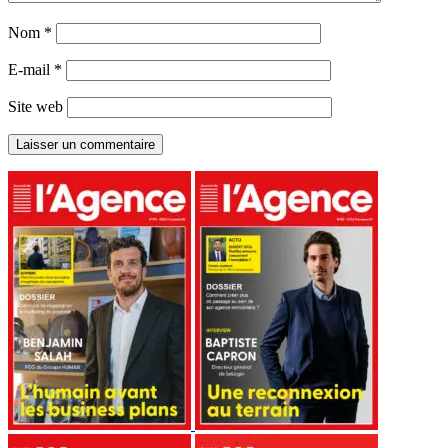
Nom
*
E-mail
*
Site web