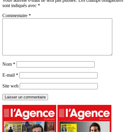
Votre adresse e-mail ne sera pas publiée.
Les champs obligatoires
sont indiqués avec
*
Commentaire
*
Nom
*
E-mail
*
Site web