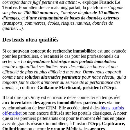
correspondance jugé pertinent est atteint
», explique
Franck Le
Tendre.
Pour atteindre ce matching parfait, la plateforme
s’appuie
sur plus de 7
50 000 annonces
, l’analyse de
plus de 10 millions
d’images
, et
d’une cinquantaine de bases de données externes
(transports, commerces, écoles, risques naturels, données de
quartier…).
Des leads ultra qualifiés
Si ce
nouveau concept de recherche immobilière
est une avancée
pour les particuliers, c’est aussi le cas pour les professionnels du
secteur
. « La
dépendance historique aux portails immobiliers
montre aujourd’hui ses limites, avec des coûts en hausse et une
efficacité de plus en plus difficile à mesurer.
Omny
nous apparaît
comme une
solution alternative pertinente
pour notre réseau, qui a
toujours fait le choix d’innover au service de la performance des
agents »,
confirme
Guillaume Martinaud, président d’Orpi.
Il faut dire qu’Omny est en mesure de se connecter en temps réel
aux inventaires des agences immobilières partenaires
via une
synchronisation de leur CRM. Elle accède ainsi à des
biens parfois
off-market
ou non encore diffusés sur les portails classiques. A noter
que si les premiers partenariats ont pour le moment été mis en place
avec de grands réseaux immobiliers, à l’instar d’
Orpi, Capifrance,
OptimHome
ou encore le
groupe Médicis,
les
agences