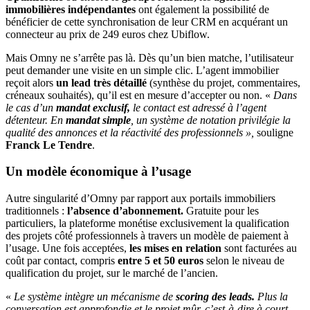
immobilières indépendantes
ont également la possibilité de
bénéficier de cette synchronisation de leur CRM en acquérant un
connecteur au prix de 249 euros chez Ubiflow.
Mais Omny ne s’arrête pas là. Dès qu’un bien matche, l’utilisateur
peut demander une visite en un simple clic. L’agent immobilier
reçoit alors
un lead très détaillé
(synthèse du projet, commentaires,
créneaux souhaités), qu’il est en mesure d’accepter ou non. «
Dans
le cas d’un
mandat exclusif,
le contact est adressé à l’agent
détenteur. En
mandat simple
, un système de notation privilégie la
qualité des annonces et la réactivité des professionnels »,
souligne
Franck Le Tendre
.
Un modèle économique à l’usage
Autre singularité d’Omny par rapport aux portails immobiliers
traditionnels :
l’absence d’abonnement.
Gratuite pour les
particuliers, la plateforme monétise exclusivement la qualification
des projets côté professionnels à travers un modèle de paiement à
l’usage. Une fois acceptées,
les mises en relation
sont facturées au
coût par contact, compris
entre 5 et 50 euros
selon le niveau de
qualification du projet, sur le marché de l’ancien.
«
Le système intègre un mécanisme de
scoring des leads.
Plus la
conversation est approfondie et le projet mûr, c’est-à-dire à court