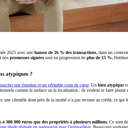
année 2025 avec une
hausse de 26 % des transactions
, dans un context
et nos
promesses signées
sont en progression de
plus de 15 %.
Habituel
ns atypiques ?
susciter une émotion et un véritable coup de cœur
. Un
bien atypique
es
onnels comme la surface ou la localisation : ils veulent se faire plaisir 
c une clientèle dont près de la moitié n’a pas recours au crédit, ce qui l
 à 300 000 euros que des propriétés à plusieurs millions.
Ce sont des
une étude réalisée en partenariat avec OpinionWay
. Beaucoup souhaiten