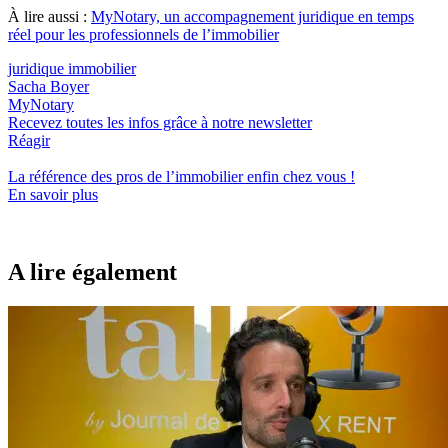
À lire aussi :
MyNotary, un accompagnement juridique en temps
réel pour les professionnels de l’immobilier
juridique immobilier
Sacha Boyer
MyNotary
Recevez toutes les infos grâce à notre newsletter
Réagir
La référence
des pros de l’immobilier
enfin chez vous !
En savoir plus
A lire également