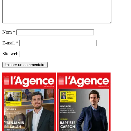
Nom
*
E-mail
*
Site web