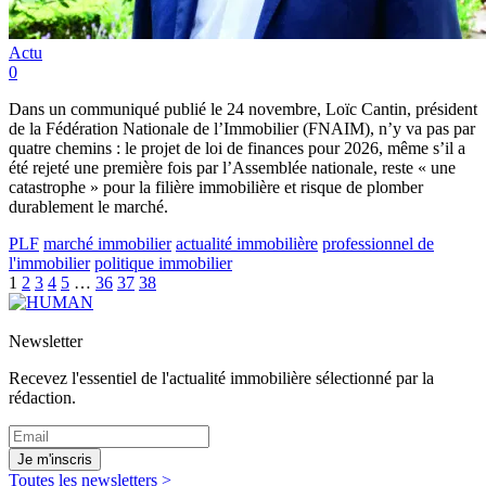
Actu
0
Dans un communiqué publié le 24 novembre, Loïc Cantin, président
de la Fédération Nationale de l’Immobilier (FNAIM), n’y va pas par
quatre chemins : le projet de loi de finances pour 2026, même s’il a
été rejeté une première fois par l’Assemblée nationale, reste « une
catastrophe » pour la filière immobilière et risque de plomber
durablement le marché.
PLF
marché immobilier
actualité immobilière
professionnel de
l'immobilier
politique immobilier
1
2
3
4
5
…
36
37
38
Newsletter
Recevez l'essentiel de l'actualité immobilière sélectionné par la
rédaction.
Je m'inscris
Toutes les newsletters >