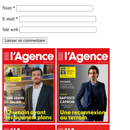
Nom
*
E-mail
*
Site web