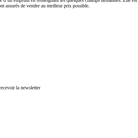
urée d’un emprunt en renseignant les quelques champs demandés. Elle est
sont assurés de vendre au meilleur prix possible.
cevoir la newsletter