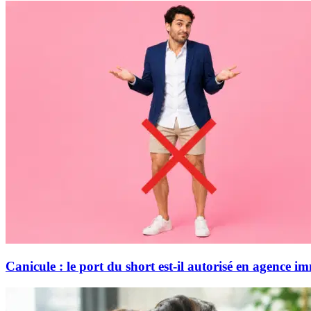
Canicule : le port du short est-il autorisé en agence i