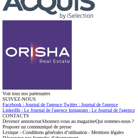
Voir tous nos partenaires
SUIVEZ-NOUS
Facebook : Journal de l'agence
Twitter : Journal de l'agence
LinkedIn : Le Journal de l'agence
Instagram : Le Journal de l'agence
CONTACTS
Devenez annonceur
Abonnez-vous au magazine
Qui sommes-nous ?
Proposer un communiqué de presse
Lexique
-
Conditions générales d’utilisation
-
Mentions légales
Découvrez nos formules d'abonnement