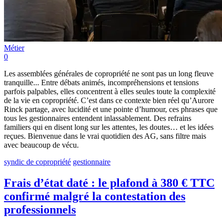
Métier
0
Les assemblées générales de copropriété ne sont pas un long fleuve
tranquille... Entre débats animés, incompréhensions et tensions
parfois palpables, elles concentrent à elles seules toute la complexité
de la vie en copropriété. C’est dans ce contexte bien réel qu’Aurore
Rinck partage, avec lucidité et une pointe d’humour, ces phrases que
tous les gestionnaires entendent inlassablement. Des refrains
familiers qui en disent long sur les attentes, les doutes… et les idées
reçues. Bienvenue dans le vrai quotidien des AG, sans filtre mais
avec beaucoup de vécu.
syndic de copropriété
gestionnaire
Frais d’état daté : le plafond à 380 € TTC
confirmé malgré la contestation des
professionnels