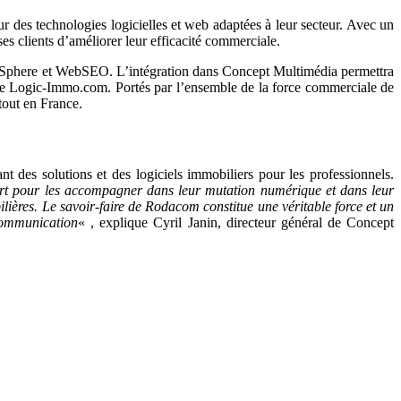
 des technologies logicielles et web adaptées à leur secteur. Avec un
s clients d’améliorer leur efficacité commerciale.
s, Sphere et WebSEO. L’intégration dans Concept Multimédia permettra
s de Logic-Immo.com. Portés par l’ensemble de la force commerciale de
tout en France.
 des solutions et des logiciels immobiliers pour les professionnels.
rt
pour
les
accompagner
dans
leur
mutation
numérique
et
dans
leur
lières.
Le
savoir-faire
de
Rodacom
constitue
une
véritable
force
et
un
ommunication
« , explique Cyril Janin, directeur général de Concept