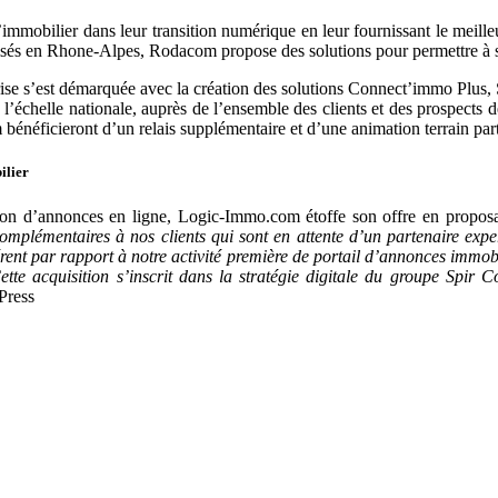
mobilier dans leur transition numérique en leur fournissant le meilleur
alisés en Rhone-Alpes, Rodacom propose des solutions pour permettre à se
prise s’est démarquée avec la création des solutions Connect’immo Plu
l’échelle nationale, auprès de l’ensemble des clients et des prospect
énéficieront d’un relais supplémentaire et d’une animation terrain par
ilier
on d’annonces en ligne, Logic-Immo.com étoffe son offre en proposant
omplémentaires
à
nos
clients
qui
sont
en
attente
d’un
partenaire
expe
rent
par
rapport
à
notre
activité
première
de
portail
d’annonces
immobi
ette
acquisition
s’inscrit
dans
la
stratégie
digitale
du
groupe
Spir
C
Press