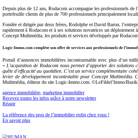
Depuis plus de 12 ans, Rodacom accompagne les professionnels de l’im
portefeuille clients de plus de 700 professionnels principalement loc
Fondée et dirigée par deux frères, Rodolphe et David Baron, l’entre
rapidement à Rodacom et à ses solutions novatrices un déploiement à 
Concept Multimédia, les produits et services développés par Rodacom b
Logic-Immo.com complète son offre de services aux professionnels de l’immob
Portail d’annonces immobilières incontournable avec plus d’un milli
«
L’acquisition
de
Rodacom
nous
permet
d’apporter
des
solutions
c
quête
d’efficacité
au
quotidien.
C’est
un
service
complémentaire
cohé
levier
de
développement
incontestable
pour
Concept
Multimédia.
C
Multimédia, éditeur du site Logic-Immo.com. ©LeFildel’Immo/Bazik
agence immobilière
,
marketing immobilier
Recevez toutes les infos grâce à notre newsletter
Réagir
La référence
des pros de l’immobilier
enfin chez vous !
En savoir plus