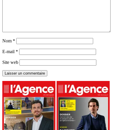
Nom
*
E-mail
*
Site web