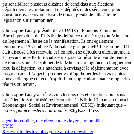
pu sensibiliser plusieurs dizaines de candidats aux élections
départementales, notamment des députés et des sénateurs, pour
constituer avec eux une base de travail préalable utile à toute
législation sur l’immobilier.
Christophe Tanay, président de l’UNIS et François-Emmanuel
Borrel, président de l’UNIS-Ile-deFrance ont été reçus au Ministère
du logement à l’issue de la manifestation. Ils ont également
rencontré à l’Assemblée Nationale le groupe UMP. Le groupe UDI
était disposé à les recevoir, et l’entretien se déroulera ultérieurement.
En revanche le Parti Socialiste n’a pas donné suite à leur demande
de rendez-vous. Le cabinet de la Ministre du logement a longuement
reçu la délégation, et s’attachera à envisager la réglementation avec
pragmatisme. L’objectif premier est d’appliquer les lois existantes
dans le dialogue et avec l’esprit d’une application tenant compte des
réalités du terrain.
Christophe Tanay a tiré les conclusions de cette mobilisation sans
précédent lors du troisième Forum de l’UNIS le 19 mars au Conseil
Economique, Social et Environnemental (CESE), indiquant que «
notre vigilance restera constante
». ©byBazikPress
agent immobilier
,
encadrement des loyers
,
immobilier
UNIS
Recevez toutes les infos grâce à notre newsletter