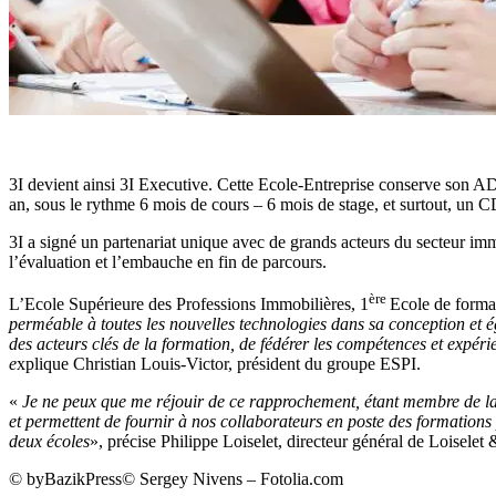
3I devient ainsi 3I Executive. Cette Ecole-Entreprise conserve son AD
an, sous le rythme 6 mois de cours – 6 mois de stage, et surtout, un CD
3I a signé un partenariat unique avec de grands acteurs du secteur im
l’évaluation et l’embauche en fin de parcours.
ère
L’Ecole Supérieure des Professions Immobilières, 1
Ecole de format
perméable à toutes les nouvelles technologies dans sa conception et 
des acteurs clés de la formation, de fédérer les compétences et expér
e
xplique Christian Louis-Victor, président du groupe ESPI.
«
Je ne peux que me réjouir de ce rapprochement, étant membre de la
et permettent de fournir à nos collaborateurs en poste des formations
deux écoles
», précise Philippe Loiselet, directeur général de Loisele
© byBazikPress© Sergey Nivens – Fotolia.com