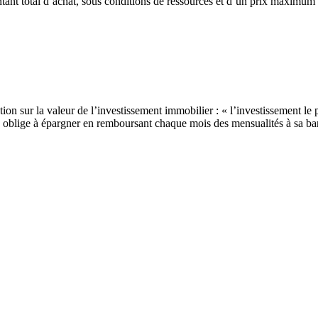
t total d’achat, sous conditions de ressources et d’un prix maximum d’a
n sur la valeur de l’investissement immobilier : « l’investissement le p
ela oblige à épargner en remboursant chaque mois des mensualités à sa b