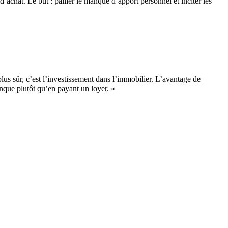
chat. Le but : pallier le manque d’apport personnel et inciter les
lus sûr, c’est l’investissement dans l’immobilier. L’avantage de
anque plutôt qu’en payant un loyer. »