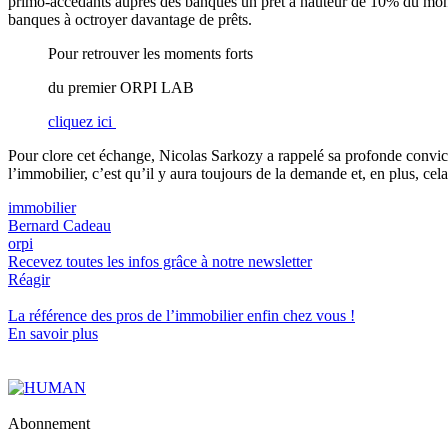
primo-accédants auprès des banques un prêt à hauteur de 10% du montan
banques à octroyer davantage de prêts.
Pour retrouver les moments forts
du premier ORPI LAB
cliquez ici
Pour clore cet échange, Nicolas Sarkozy a rappelé sa profonde convictio
l’immobilier, c’est qu’il y aura toujours de la demande et, en plus, c
immobilier
Bernard Cadeau
orpi
Recevez toutes les infos grâce à notre newsletter
Réagir
La référence
des pros de l’immobilier
enfin chez vous !
En savoir plus
Abonnement