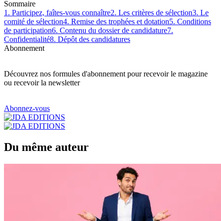
Sommaire
1. Participez, faîtes-vous connaître
2. Les critères de sélection
3. Le
comité de sélection
4. Remise des trophées et dotation
5. Conditions
de participation
6. Contenu du dossier de candidature
7.
Confidentialité
8. Dépôt des candidatures
Abonnement
Découvrez nos formules d'abonnement pour recevoir le magazine
ou recevoir la newsletter
Abonnez-vous
Du même auteur