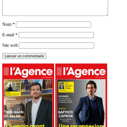
Nom
*
E-mail
*
Site web