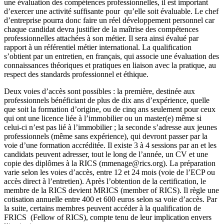
une évaluation des compétences professionnelles, il est important
d’exercer une activité suffisante pour qu’elle soit évaluable. Le chef
d’entreprise pourra donc faire un réel développement personnel car
chaque candidat devra justifier de la maîtrise des compétences
professionnelles attachées à son métier. Il sera ainsi évalué par
rapport à un référentiel métier international. La qualification
s’obtient par un entretien, en français, qui associe une évaluation des
connaissances théoriques et pratiques en liaison avec la pratique, au
respect des standards professionnel et éthique.
Deux voies d’accès sont possibles : la première, destinée aux
professionnels bénéficiant de plus de dix ans d’expérience, quelle
que soit la formation d’origine, ou de cinq ans seulement pour ceux
qui ont une licence liée à l’immobilier ou un master(e) même si
celui-ci n’est pas lié à l’immobilier ; la seconde s’adresse aux jeunes
professionnels (même sans expérience), qui devront passer par la
voie d’une formation accréditée. Il existe 3 à 4 sessions par an et les
candidats peuvent adresser, tout le long de l’année, un CV et une
copie des diplômes à la RICS (mmenage@rics.org). La préparation
varie selon les voies d’accès, entre 12 et 24 mois (voie de l’ECP ou
accès direct à l’entretien). Après l’obtention de la certification, le
membre de la RICS devient MRICS (member of RICS). Il règle une
cotisation annuelle entre 400 et 600 euros selon sa voie d’accès. Par
la suite, certains membres peuvent accéder à la qualification de
FRICS (Fellow of RICS), compte tenu de leur implication envers