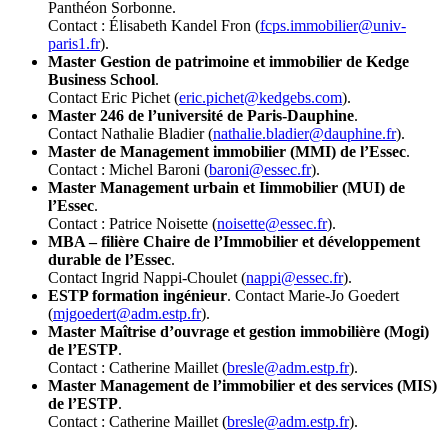
Panthéon Sorbonne.
Contact : Élisabeth Kandel Fron (
fcps.immobilier@univ-
paris1.fr
).
Master Gestion de patrimoine et immobilier de Kedge
Business School
.
Contact Eric Pichet (
eric.pichet@kedgebs.com
).
Master 246 de l’université de Paris-Dauphine
.
Contact Nathalie Bladier (
nathalie.bladier@dauphine.fr
).
Master de Management immobilier (MMI) de l’Essec
.
Contact : Michel Baroni (
baroni@essec.fr
).
Master Management urbain et Iimmobilier (MUI) de
l’Essec
.
Contact : Patrice Noisette (
noisette@essec.fr
).
MBA – filière Chaire de l’Immobilier et développement
durable de l’Essec
.
Contact Ingrid Nappi-Choulet (
nappi@essec.fr
).
ESTP formation ingénieur
. Contact Marie-Jo Goedert
(
mjgoedert@adm.estp.fr
).
Master Maîtrise d’ouvrage et gestion immobilière (Mogi)
de l’ESTP
.
Contact : Catherine Maillet (
bresle@adm.estp.fr
).
Master Management de l’immobilier et des services (MIS)
de l’ESTP
.
Contact : Catherine Maillet (
bresle@adm.estp.fr
).