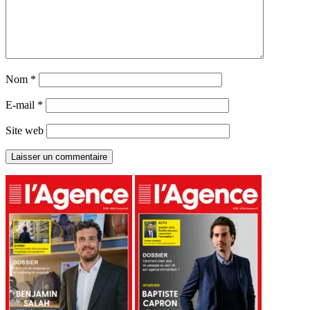
Nom
*
E-mail
*
Site web