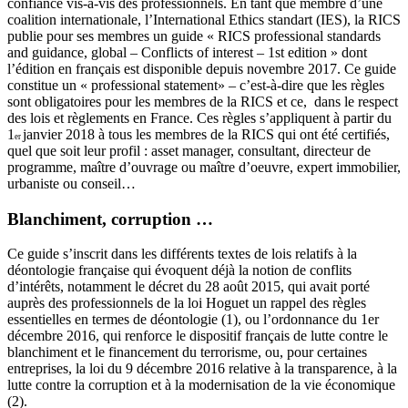
confiance vis-à-vis des professionnels. En tant que membre d’une
coalition internationale, l’International Ethics standart (IES), la RICS
publie pour ses membres un guide « RICS professional standards
and guidance, global – Conflicts of interest – 1st edition
» dont
l’édition en français est disponible depuis novembre 2017. Ce guide
constitue un « professional statement» – c’est-à-dire que les règles
sont obligatoires pour les membres de la RICS et ce, dans le respect
des lois et règlements en France. Ces règles s’appliquent à partir
du
1
janvier 2018 à tous
les membres de la RICS qui ont été certifiés,
er
quel que soit leur profil : asset manager, consultant, directeur de
programme, maître d’ouvrage ou maître d’oeuvre, expert immobilier,
urbaniste ou conseil…
Blanchiment, corruption …
Ce guide s’inscrit dans les différents textes de lois relatifs à la
déontologie française qui évoquent déjà la notion de conflits
d’intérêts, notamment le décret du 28 août 2015, qui avait porté
auprès des professionnels de la loi Hoguet un rappel des règles
essentielles en termes de déontologie (1), ou l’ordonnance du 1er
décembre 2016
, qui
renforce le dispositif français de lutte contre le
blanchiment et le financement du terrorisme, ou, pour certaines
entreprises, la loi du 9 décembre 2016 relative à la transparence, à la
lutte contre la corruption et à la modernisation de la vie économique
(2).