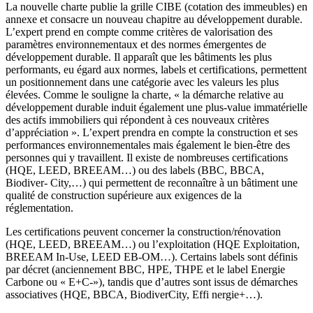
La nouvelle charte publie la grille CIBE (cotation des immeubles) en
annexe et consacre un nouveau chapitre au développement durable.
L’expert prend en compte comme critères de valorisation des
paramètres environnementaux et des normes émergentes de
développement durable. Il apparaît que les bâtiments les plus
performants, eu égard aux normes, labels et certifications, permettent
un positionnement dans une catégorie avec les valeurs les plus
élevées. Comme le souligne la charte, « la démarche relative au
développement durable induit également une plus-value immatérielle
des actifs immobiliers qui répondent à ces nouveaux critères
d’appréciation ». L’expert prendra en compte la construction et ses
performances environnementales mais également le bien-être des
personnes qui y travaillent. Il existe de nombreuses certifications
(HQE, LEED, BREEAM…) ou des labels (BBC, BBCA,
Biodiver- City,…) qui permettent de reconnaître à un bâtiment une
qualité de construction supérieure aux exigences de la
réglementation.
Les certifications peuvent concerner la construction/rénovation
(HQE, LEED, BREEAM…) ou l’exploitation (HQE Exploitation,
BREEAM In-Use, LEED EB-OM…). Certains labels sont définis
par décret (anciennement BBC, HPE, THPE et le label Energie
Carbone ou « E+C-»), tandis que d’autres sont issus de démarches
associatives (HQE, BBCA, BiodiverCity, Effi nergie+…).