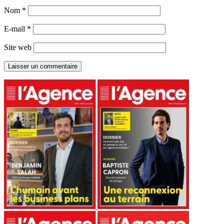
Nom
*
E-mail
*
Site web