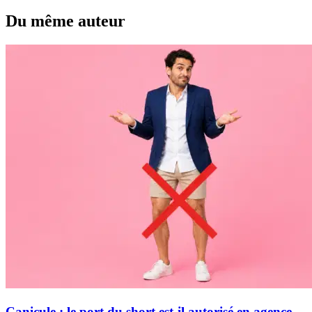
Du même auteur
Canicule : le port du short est-il autorisé en agence