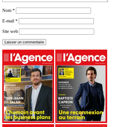
Nom
*
E-mail
*
Site web