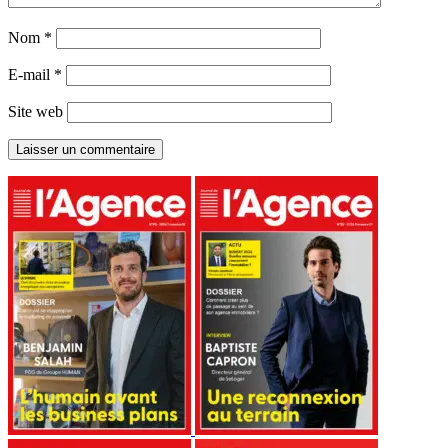
Nom
*
E-mail
*
Site web