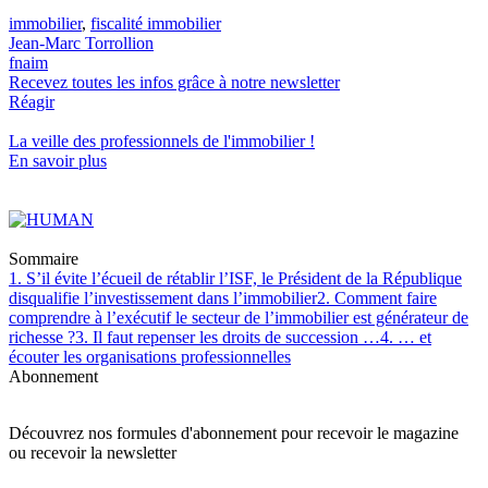
immobilier
,
fiscalité immobilier
Jean-Marc Torrollion
fnaim
Recevez toutes les infos grâce à notre newsletter
Réagir
La veille des
professionnels de l'immobilier
!
En savoir plus
Sommaire
1. S’il évite l’écueil de rétablir l’ISF, le Président de la République
disqualifie l’investissement dans l’immobilier
2. Comment faire
comprendre à l’exécutif le secteur de l’immobilier est générateur de
richesse ?
3. Il faut repenser les droits de succession …
4. … et
écouter les organisations professionnelles
Abonnement
Découvrez nos formules d'abonnement pour recevoir le magazine
ou recevoir la newsletter