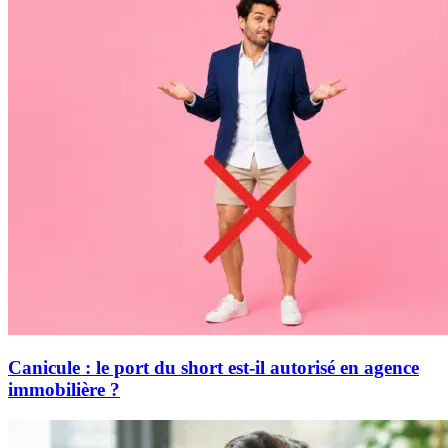
Canicule : le port du short est-il autorisé en agence
immobilière ?