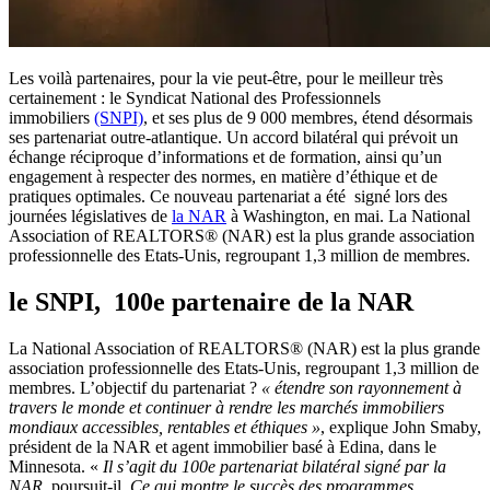
Les voilà partenaires, pour la vie peut-être, pour le meilleur très
certainement : le Syndicat National des Professionnels
immobiliers
(SNPI)
, et ses plus de 9 000 membres, étend désormais
ses partenariat outre-atlantique. Un accord bilatéral qui prévoit un
échange réciproque d’informations et de formation, ainsi qu’un
engagement à respecter des normes, en matière d’éthique et de
pratiques optimales. Ce nouveau partenariat a été signé lors des
journées législatives de
la NAR
à Washington, en mai. La National
Association of REALTORS® (NAR) est la plus grande association
professionnelle des Etats-Unis, regroupant 1,3 million de membres.
le SNPI, 100e partenaire de la NAR
La National Association of REALTORS® (NAR) est la plus grande
association professionnelle des Etats-Unis, regroupant 1,3 million de
membres. L’objectif du partenariat ?
« étendre son rayonnement à
travers le monde et continuer à rendre les marchés immobiliers
mondiaux accessibles, rentables et éthiques »
, explique
John Smaby,
président de la NAR et agent immobilier basé à Edina, dans le
Minnesota. «
Il s’agit du 100e partenariat bilatéral signé par la
NAR,
poursuit-il.
Ce qui montre le succès des programmes