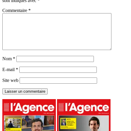
sont indiqués avec
*
Commentaire
*
Nom
*
E-mail
*
Site web